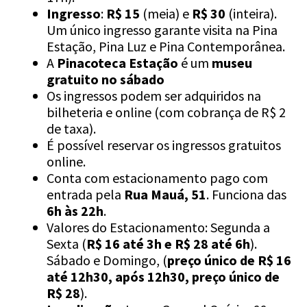
Ingresso
:
R$ 15
(meia) e
R$ 30
(inteira).
Um único ingresso garante visita na Pina
Estação, Pina Luz e Pina Contemporânea.
A
Pinacoteca Estação
é um
museu
gratuito no sábado
Os ingressos podem ser adquiridos na
bilheteria e online (com cobrança de R$ 2
de taxa).
É possível reservar os ingressos gratuitos
online.
Conta com estacionamento pago com
entrada pela
Rua Mauá, 51
. Funciona das
6h às 22h
.
Valores do Estacionamento:
Segunda a
Sexta (
R$ 16 até 3h e R$ 28 até 6h
).
Sábado e Domingo, (
preço único de R$ 16
até 12h30, após 12h30, preço único de
R$ 28
).