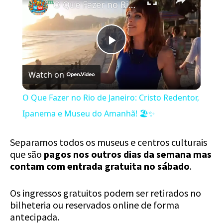
O Que Fazer no Rio de Janeiro: Cristo Redentor, Ipanema e Museu do Amanhã! 🏖️✨
Play
Watch on
Video
O Que Fazer no Rio de Janeiro: Cristo Redentor,
Ipanema e Museu do Amanhã! 🏖️✨
Separamos todos os museus e centros culturais
que são
pagos nos outros dias da semana mas
contam com entrada gratuita no sábado
.
Os ingressos gratuitos podem ser retirados no
bilheteria ou reservados online de forma
antecipada.