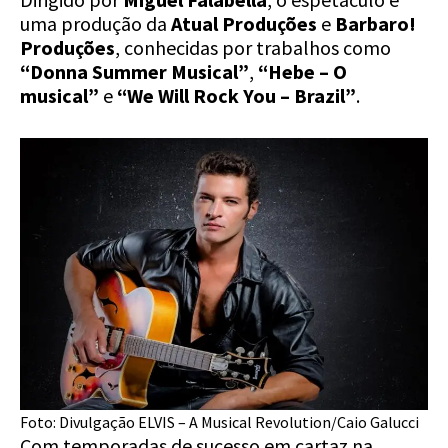
uma produção da
Atual Produções
e
Barbaro!
Produções
, conhecidas por trabalhos como
“Donna Summer Musical”
,
“Hebe – O
musical”
e
“We Will Rock You – Brazil”
.
Foto: Divulgação ELVIS – A Musical Revolution/Caio Galucci
Com temporadas de sucesso em cartaz na