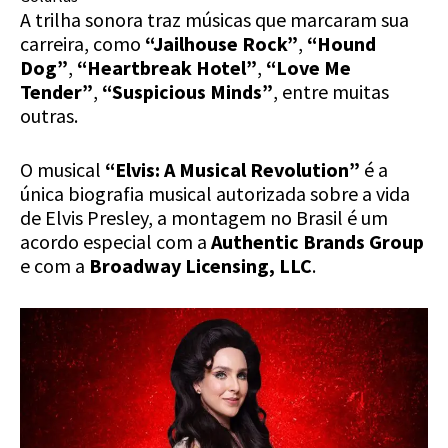
A trilha sonora traz músicas que marcaram sua
carreira, como
“Jailhouse Rock”
,
“Hound
Dog”
,
“Heartbreak Hotel”
,
“Love Me
Tender”
,
“Suspicious Minds”
, entre muitas
outras.
O musical
“Elvis: A Musical Revolution”
é a
única biografia musical autorizada sobre a vida
de Elvis Presley, a montagem no Brasil é um
acordo especial com a
Authentic Brands Group
e com a
Broadway Licensing, LLC
.