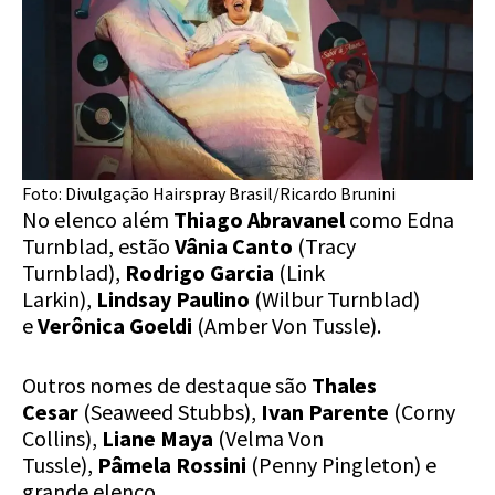
Foto: Divulgação Hairspray Brasil/Ricardo Brunini
No elenco além
Thiago Abravanel
como Edna
Turnblad, estão
Vânia Canto
(Tracy
Turnblad),
Rodrigo Garcia
(Link
Larkin),
Lindsay Paulino
(Wilbur Turnblad)
e
Verônica Goeldi
(Amber Von Tussle).
Outros nomes de destaque são
Thales
Cesar
(Seaweed Stubbs),
Ivan Parente
(Corny
Collins),
Liane Maya
(Velma Von
Tussle),
Pâmela Rossini
(Penny Pingleton) e
grande elenco.