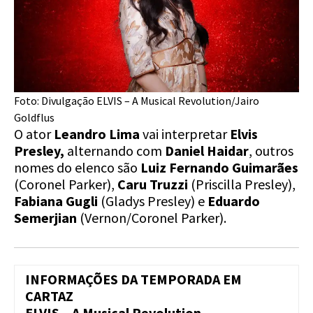
Foto: Divulgação ELVIS – A Musical Revolution/Jairo
Goldflus
O ator
Leandro Lima
vai interpretar
Elvis
Presley,
alternando com
Daniel Haidar
, outros
nomes do elenco são
Luiz Fernando Guimarães
(Coronel Parker),
Caru Truzzi
(Priscilla Presley),
Fabiana Gugli
(Gladys Presley) e
Eduardo
Semerjian
(Vernon/Coronel Parker).
INFORMAÇÕES DA TEMPORADA EM
CARTAZ
ELVIS – A Musical Revolution