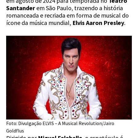
em agosto de 2024 para temporada no
Teatro
Santander
em São Paulo, trazendo a história
romanceada e recriada em forma de musical do
ícone da música mundial,
Elvis Aaron Presley
.
Foto: Divulgação ELVIS – A Musical Revolution/Jairo
Goldflus
Dirigido por
Miguel Falabella
, o espetáculo é