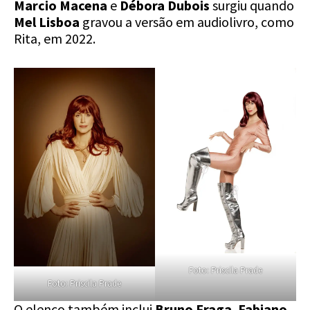
Marcio Macena
e
Débora Dubois
surgiu quando
Mel Lisboa
gravou a versão em audiolivro, como
Rita, em 2022.
Foto: Priscila Prade
Foto: Priscila Prade
O elenco também inclui
Bruno Fraga
,
Fabiano