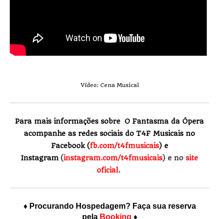
Vídeo: Cena Musical
Para mais informações sobre O Fantasma da Ópera
acompanhe as redes sociais do T4F Musicais no
Facebook (
fb.com/t4fmusicais
) e
Instagram
(
instagram.com/t4fmusicais
)
e no
site
oficial
.
♦ Procurando Hospedagem? Faça sua reserva
pela
Booking
♦