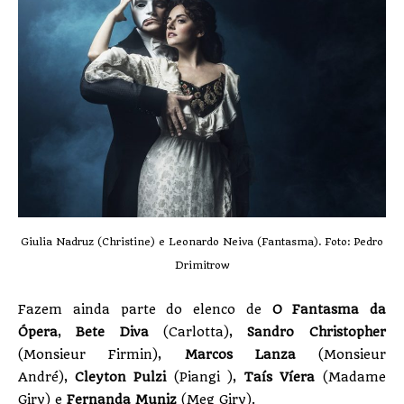
Giulia Nadruz (Christine) e Leonardo Neiva (Fantasma). Foto: Pedro
Drimitrow
Fazem ainda parte do elenco de
O Fantasma da
Ópera
,
Bete Diva
(Carlotta),
Sandro Christopher
(Monsieur Firmin),
Marcos Lanza
(Monsieur
André),
Cleyton Pulzi
(Piangi ),
Taís Víera
(Madame
Giry) e
Fernanda Muniz
(Meg Giry).