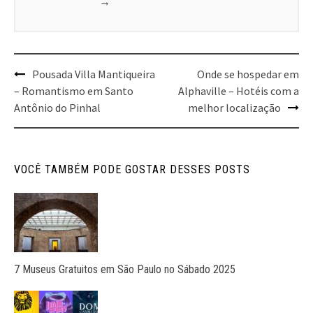
→
Navegue
Pousada Villa Mantiqueira
Onde se hospedar em
pelo
– Romantismo em Santo
Alphaville – Hotéis com a
Post
Antônio do Pinhal
melhor localização
VOCÊ TAMBÉM PODE GOSTAR DESSES POSTS
7 Museus Gratuitos em São Paulo no Sábado 2025