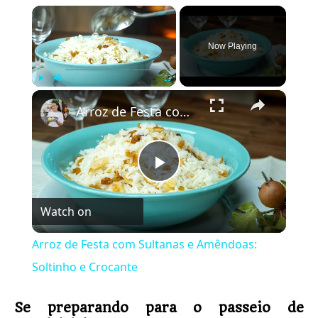
×
Now Playing
×
Play
Unmute
Fullscreen
Arroz de Festa com Sultanas e Amêndoas: Soltinho e Crocante
Play
Watch on
Video
Arroz de Festa com Sultanas e Amêndoas:
Soltinho e Crocante
Se preparando para o passeio de